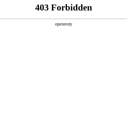
产品及服务
行业解决方案
合作伙伴
投资者关系
服务器
通用算力服务器
计算终端产品
数据
鲲泰